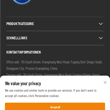
PRODUKTKATEGORIE
SCHNELLLINKS
KONTAKTINFORMATIONEN
Office add : 7th South Street, Xiangmang West Road, Fugang Dorf, Qingxi Stadt,
Dongguan City, Provinz Guangdong, China
Factory add : 7th South Street, Xiangmang West Road, Fugang Village, Qingxi
Town, Dongguan City, Guangdong Province, China.
We value your privacy
E-Mail:
[email protected]
We use cookies and similar tools to provide our services. If you don't want to
Tel.:
+86-18576439082
accept all cookies, click Personalize cookies.
Accept all