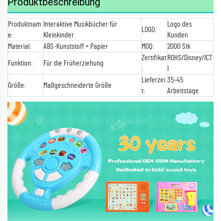
Produktbeschreibung
Produktnam
Interaktive Musikbücher für
Logo des
LOGO:
e:
Kleinkinder
Kunden
Material:
ABS-Kunststoff + Papier
MOQ:
2000 Stk
Zertifikat
ROHS/Disney/ICT
Funktion:
Für die Früherziehung
:
I
Lieferzei
35-45
Größe:
Maßgeschneiderte Größe
t:
Arbeitstage