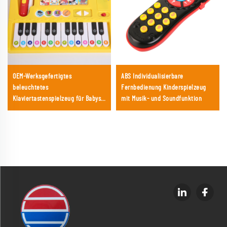
OEM-Werksgefertigtes
ABS Individualisierbare
beleuchtetes
Fernbedienung Kinderspielzeug
Klaviertastenspielzeug für Babys
mit Musik- und Soundfunktion
und Kleinkinder mit leicht
greifbarem Griff, Musik, Liedern,
Wörtern und Phrasen, Klang- und
Hörbüchern