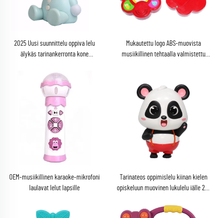
2025 Uusi suunnittelu oppiva lelu
Mukautettu logo ABS-muovista
älykäs tarinankerronta kone
musiikillinen tehtaalla valmistettu
oppiminen kiinalaisen musiikillisen
mainostuslelut
opetuksen funktioihin
paristokäyttöinen
OEM-musiikillinen karaoke-mikrofoni
Tarinateos oppimislelu kiinan kielen
laulavat lelut lapsille
opiskeluun muovinen lukulelu iälle 2-4
toimivat litiumparistolla