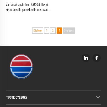
Varhaiset oppiminen ABC-äänilevyt
kirjat lapsille painikkeella toistuvat
äänet musiikki laulut oppimisvälineet
osana oppimisresurssia
Edellinen
1
2
3
Seuraava
TUOTE CYEGORY