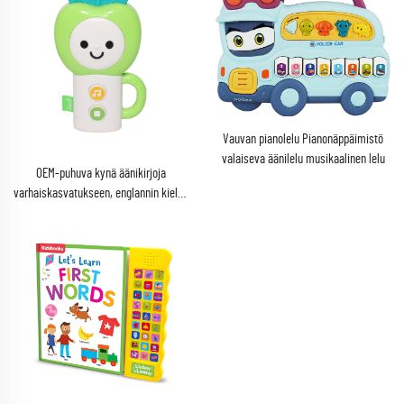
Vauvan pianolelu Pianonäppäimistö
valaiseva äänilelu musikaalinen lelu
OEM-puhuva kynä äänikirjoja
varhaiskasvatukseen, englannin kielen
kaksikielinen oppiminen, musikaalinen
lelu lapsoille 2-4 vuotta, muovinen
paristokäyttöinen