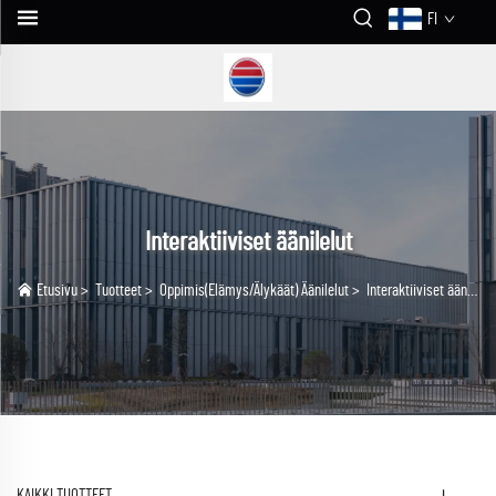
FI
Interaktiiviset äänilelut
Etusivu
>
Tuotteet
>
Oppimis(Elämys/Älykäät) Äänilelut
>
Interaktiiviset äänilelut
KAIKKI TUOTTEET