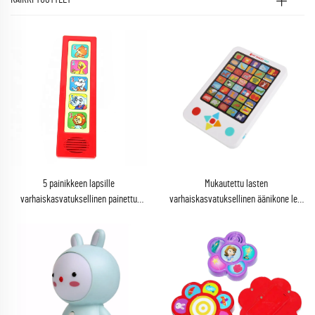
5 painikkeen lapsille
Mukautettu lasten
varhaiskasvatuksellinen painettu
varhaiskasvatuksellinen äänikone lelu
musikaalinen levykirja äänimoduuli
lapsille laulamalla oppimiseen
äänikirjat musiikkilaatikolla vauvan
kosketuksella äänikirja