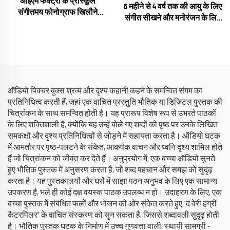
ओईएम फैक्ट्री के प्रीस्कूल
6 महीने से 4 वर्ष तक की आयु के लिए
संगीतमय फोनोग्राफ खिलौने
संगीत सीखने और मनोरंजन के लिए
ग्रामोफोन खिलौना कहानी मशीनें
पोर्टेबल शैक्षिक खिलौना, बैटरी
सीखने और खेलने के लिए
सहित
ऑडियो पिक्चर बुक्स श्रव्य और दृश्य कहानी कहने के समन्वित संगम का
प्रतिनिधित्व करती हैं, जहां एक वाचित प्रस्तुति भौतिक या डिजिटल पुस्तक की
चित्रांकन के साथ समन्वित होती है। यह प्रारूप विशेष रूप से उभरते पाठकों
के लिए शक्तिशाली है, क्योंकि यह उन्हें बोले गए शब्दों को पृष्ठ पर उनके लिखित
समकक्षों और दृश्य प्रतिनिधित्वों से जोड़ने में सहायता करता है। ऑडियो घटक
में आमतौर पर पृष्ठ-पलटने के संकेत, आकर्षक वाचन और ध्वनि दृश्य शामिल होते
हैं जो चित्रांकन को जीवंत कर देते हैं। अनुप्रयोग में, एक बच्चा ऑडियो सुनते
हुए भौतिक पुस्तक में अनुसरण करता है, जो शब्द पहचान और समझ को सुदृढ़
करता है। यह पुस्तकालयों और घरों में साझा पठन अनुभव के लिए एक सामान्य
उपकरण है, भले ही कोई दक्ष वयस्क पाठक उपलब्ध न हो। उदाहरण के लिए, एक
बच्चा पुस्तक में संबंधित फलों और भोजन की ओर संकेत करते हुए "द वेरी हंग्री
कैटरपिलर" के वाचित संस्करण को सुन सकता है, जिससे शब्दावली सुदृढ़ होती
है। भौतिक पुस्तक घटक के निर्माण में उच्च गुणवत्ता वाली, स्थायी सामग्री -