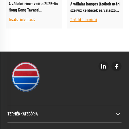
A vállalat részt vett a 2025-ös
A vállalat hangos játékok utáni
Hong Kong Tavaszi
szerviz kérdések és válaszok,
Elektronikai Vásáron, és
valamint
További információ
További információ
sikeres eredményeket ért el
szolgáltatásfejlesztés
TERMÉKKATEGÓRIA