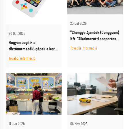
23 Jul 2025
"Chengye Ajándék (Dongguan)
20 Oct 2025
Kft. "Alkalmazotti csoportos
Hogyan segítik a
vacsora: csapat szellem
További információ
történetmesélő gépek a kora
összegyűjtése és a jobb
gyermekkori fejlődést?
jövőről való beszélgetés"
További információ
11 Jun 2025
06 May 2025