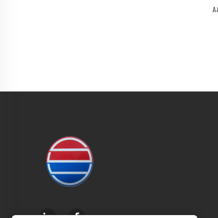
A
c
spr