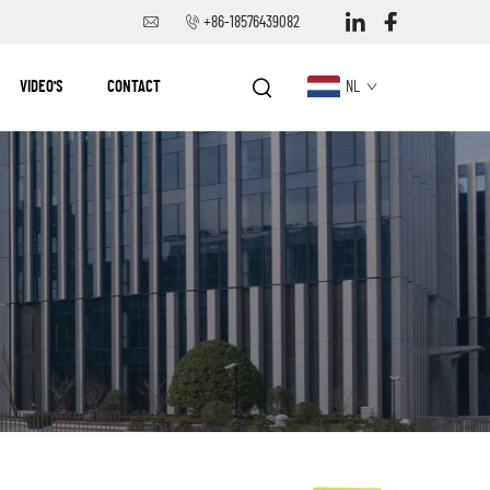
+86-18576439082
VIDEO'S
CONTACT
NL