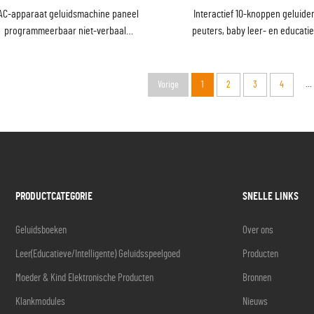
AC-apparaat geluidsmachine paneel
Interactief 10-knoppen geluid
programmeerbaar niet-verbaal
peuters, baby leer- en educati
ommunicatiemiddel voor autisme &
met kunstdruk- en kartonof
eektherapie consumentenelektronica
...
Vorige
1
2
3
4
PRODUCTCATEGORIE
SNELLE LINKS
Geluidsboeken
Over ons
Leer(Educatieve/Intelligente) Geluidsspeelgoed
Producten
Moeder & Kind Elektronische Producten
Bronnen
Klankmodules
Nieuws