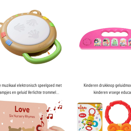
 muzikaal elektronisch speelgoed met
Kinderen drukknop geluidmo
lampjes en geluid Verlichte trommel
kinderen vroege educa
elgoed voor vroege handontwikkeling
voor baby's