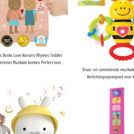
i's Books Love Nursery Rhymes Toddler
entines Muzikale boeken Perfect voor
Draai- en rammelende muzikal
baby's
Verlichtingsspeelgoed voor 
Sensorische kauwramme
tandvleesspeelgoed