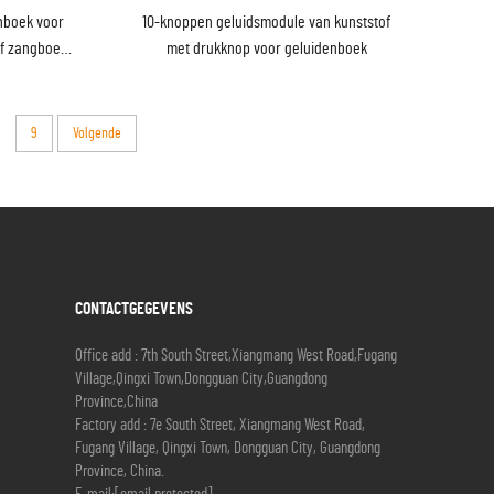
enboek voor
10-knoppen geluidsmodule van kunststof
ef zangboek
met drukknop voor geluidenboek
fsetdruk
9
Volgende
CONTACTGEGEVENS
Office add : 7th South Street,Xiangmang West Road,Fugang
Village,Qingxi Town,Dongguan City,Guangdong
Province,China
Factory add : 7e South Street, Xiangmang West Road,
Fugang Village, Qingxi Town, Dongguan City, Guangdong
Province, China.