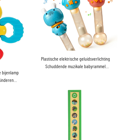
Plastische elektrische geluidsverlichting
Schuddende muzikale babyrammel
e bijenlamp
Slaapverzachter Speelgoed
kinderen
l en