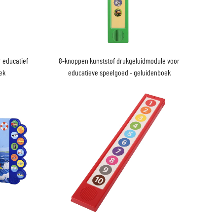
 educatief
8-knoppen kunststof drukgeluidmodule voor
ek
educatieve speelgoed - geluidenboek