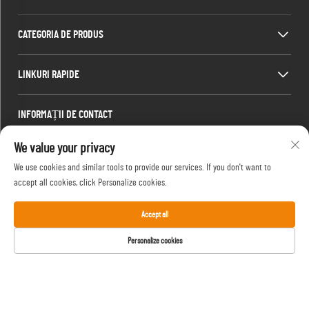
CATEGORIA DE PRODUS
LINKURI RAPIDE
INFORMAȚII DE CONTACT
Office add : strada a 7-a Sud, West Road Xiangmang, satul Fugang, orașul
We value your privacy
Qingxi, municipiul Dongguan, provincia Guangdong, China
We use cookies and similar tools to provide our services. If you don't want to
Factory add : strada 7th South, Xiangmang West Road, satul Fugang, orașul
accept all cookies, click Personalize cookies.
Qingxi, municipiul Dongguan, provincția Guangdong, China.
Email:
[email protected]
Accept all
Tel.:
+86-18576439082
Personalize cookies
Drept de autor © 2025 de Shingyip Gifts (Dongguan) Company Ltd -
Politica de
confidențialitate