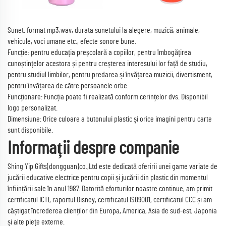
Sunet: format mp3,wav, durata sunetului la alegere, muzică, animale,
vehicule, voci umane etc., efecte sonore bune.
Funcție: pentru educația preșcolară a copiilor, pentru îmbogățirea
cunoștințelor acestora și pentru creșterea interesului lor față de studiu,
pentru studiul limbilor, pentru predarea și învățarea muzicii, divertisment,
pentru învățarea de către persoanele orbe.
Funcționare: Funcția poate fi realizată conform cerințelor dvs. Disponibil
logo personalizat.
Dimensiune: Orice culoare a butonului plastic și orice imagini pentru carte
sunt disponibile.
Informații despre companie
Shing Yip Gifts(dongguan)co.,Ltd este dedicată oferirii unei game variate de
jucării educative electrice pentru copii și jucării din plastic din momentul
înființării sale în anul 1987. Datorită eforturilor noastre continue, am primit
certificatul ICTl, raportul Disney, certificatul IS09001, certificatul CCC și am
câștigat încrederea clienților din Europa, America, Asia de sud-est, Japonia
și alte piețe externe.