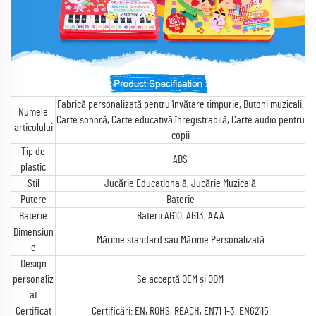
Fabrică personalizată pentru învățare timpurie, Butoni muzicali,
Numele
Carte sonoră, Carte educativă înregistrabilă, Carte audio pentru
articolului
copii
Tip de
ABS
plastic
Stil
Jucărie Educațională, Jucărie Muzicală
Putere
Baterie
Baterie
Baterii AG10, AG13, AAA
Dimensiun
Mărime standard sau Mărime Personalizată
e
Design
personaliz
Se acceptă OEM și ODM
at
Certificat
Certificări: EN, ROHS, REACH, EN71 1-3, EN62115