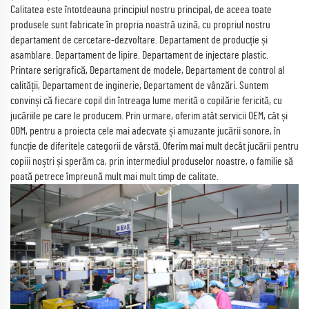
Calitatea este întotdeauna principiul nostru principal, de aceea toate
produsele sunt fabricate în propria noastră uzină, cu propriul nostru
departament de cercetare-dezvoltare. Departament de producție și
asamblare. Departament de lipire. Departament de injectare plastic.
Printare serigrafică, Departament de modele, Departament de control al
calității, Departament de inginerie, Departament de vânzări. Suntem
convinși că fiecare copil din întreaga lume merită o copilărie fericită, cu
jucăriile pe care le producem. Prin urmare, oferim atât servicii OEM, cât și
ODM, pentru a proiecta cele mai adecvate și amuzante jucării sonore, în
funcție de diferitele categorii de vârstă. Oferim mai mult decât jucării pentru
copiii noștri și sperăm ca, prin intermediul produselor noastre, o familie să
poată petrece împreună mult mai mult timp de calitate.