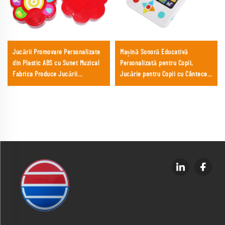
Jucării Promovare Personalizate
Mașină Sonoră Educativă
din Plastic ABS cu Sunet Muzical
Personalizată pentru Copii,
Fabrica Produce Jucării
Jucărie pentru Copii cu Cântece
Personalizate
pentru Învățare