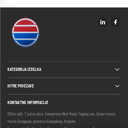
KATEGORIJA IZDELKA
HITRE POVEZAVE
KONTAKTNE INFORMACIJE
Office add : 7. južna ulica, Xiangmang West Road, Fugang vas, Qingxi mesto,
mesto Dongguan, provinca Guangdong, Kitajska