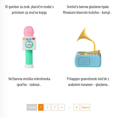
10 gumbov za zvok, plastični modul s
Svetleča barvna glasbena tipala
pritiskom za zvočno knjigo
Miniaturni klavirski ksilofon - komplet
za igranje
Večbarvna otroška mikrofonska
Prilagojen gramofonski lonček z
igračka - izobrazi...
arabskim koranom - glasbena
naprava, is...
...
Prejšnji
1
2
3
4
6
Naprej