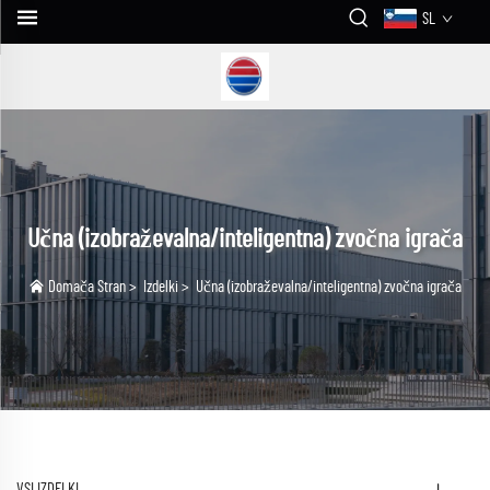
SL
Učna (izobraževalna/inteligentna) zvočna igrača
Domača Stran
>
Izdelki
>
Učna (izobraževalna/inteligentna) zvočna igrača
VSI IZDELKI