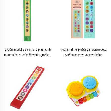
zvočni modul s 8 gumbi iz plastičnih
Programirljiva plošča za napravo AAC,
materialov za izobraževalne igračke –
zvočna naprava za neverbalno
Zvočna knjiga
komunikacijsko orodje za avtizem in
govorno terapijo, potrošniška
elektronika