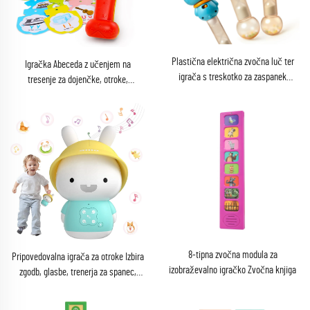
Plastična električna zvočna luč ter
Igračka Abeceda z učenjem na
igrača s treskotko za zaspanek
tresenje za dojenčke, otroke,
dojenčka
predšolske otroke, poučna igračka
s/zvokom
8-tipna zvočna modula za
Pripovedovalna igrača za otroke Izbira
izobraževalno igračko Zvočna knjiga
zgodb, glasbe, trenerja za spanec,
nočne luči, Bluetooth