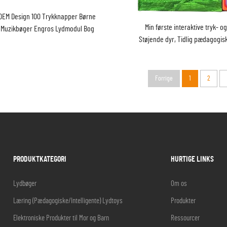
OEM Design 100 Trykknapper Børne
Min første interaktive tryk- o
Muzikbøger Engros Lydmodul Bog
Støjende dyr, Tidlig pædagogis
med lyd til små børn
Forrige
1
2
PRODUKTKATEGORI
HURTIGE LINKS
Lydbøger
Om os
Læring (Pædagogiske/Intelligente) Lydtoys
Produkter
Elektroniske Produkter til Mor og Barn
Ressourcer