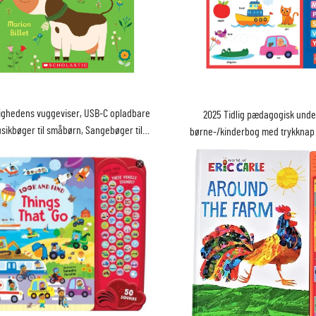
ighedens vuggeviser, USB-C opladbare
2025 Tidlig pædagogisk unde
sikbøger til småbørn, Sangebøger til
børne-/kinderbog med trykknap 
småbørn Alder 1-3 år
tykt kartonbog, trykte lærerig