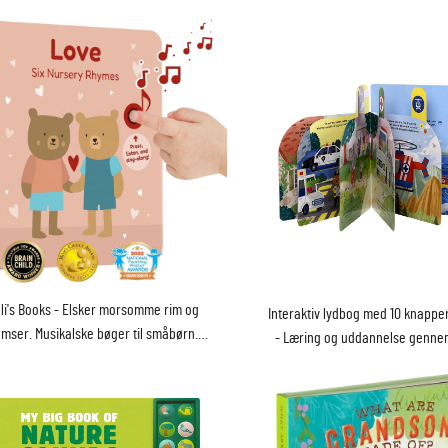
li's Books - Elsker morsomme rim og
Interaktiv lydbog med 10 knapper
mser. Musikalske bøger til småbørn.
- Læring og uddannelse genne
Perfekt som gave til børn
rim med kunstpapir og karton