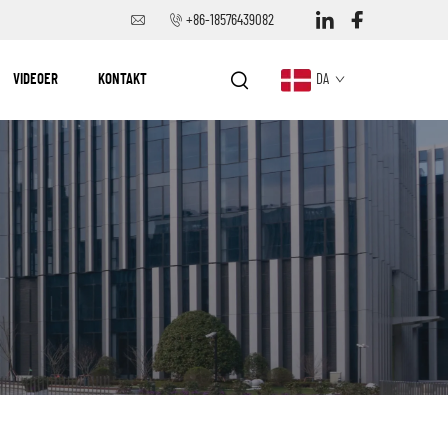
+86-18576439082
VIDEOER
KONTAKT
DA