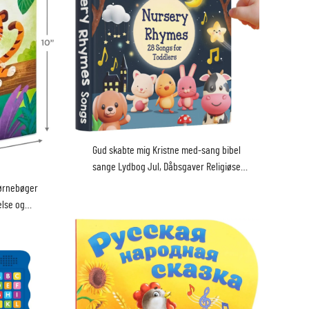
Gud skabte mig Kristne med-sang bibel
sange Lydbog Jul, Dåbsgaver Religiøse
legetøjer
børnebøger
else og