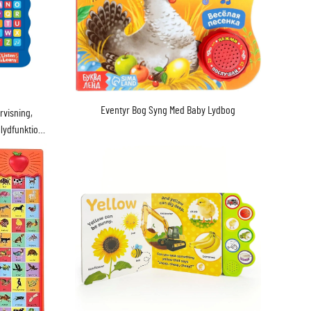
Eventyr Bog Syng Med Baby Lydbog
rvisning,
lydfunktion,
e legetøj