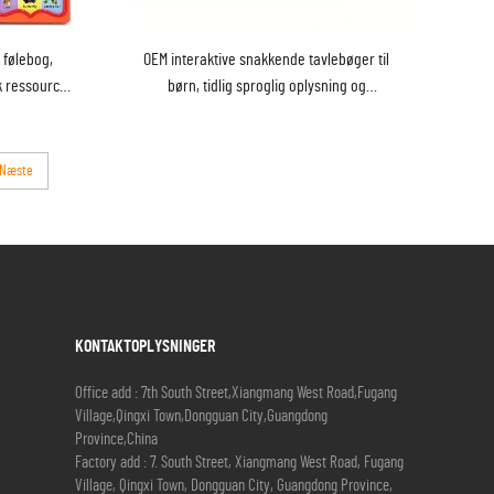
g følebog,
OEM interaktive snakkende tavlebøger til
k ressource
børn, tidlig sproglig oplysning og
hjerneudvikling, pædagogiske legetøj
Næste
KONTAKTOPLYSNINGER
Office add : 7th South Street,Xiangmang West Road,Fugang
Village,Qingxi Town,Dongguan City,Guangdong
Province,China
Factory add : 7. South Street, Xiangmang West Road, Fugang
Village, Qingxi Town, Dongguan City, Guangdong Province,