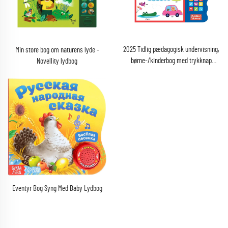
2025 Tidlig pædagogisk undervisning,
Min store bog om naturens lyde -
børne-/kinderbog med trykknap
Novellity lydbog
lydfunktion, tykt kartonbog, trykte
lærerige legetøj
Eventyr Bog Syng Med Baby Lydbog