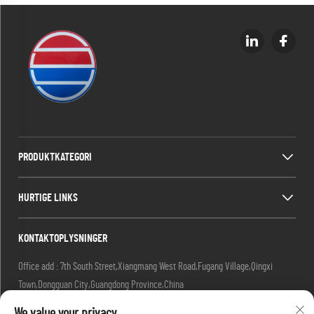
PRODUKTKATEGORI
HURTIGE LINKS
KONTAKTOPLYSNINGER
Office add : 7th South Street,Xiangmang West Road,Fugang Village,Qingxi
Town,Dongguan City,Guangdong Province,China
Factory add : 7. South Street, Xiangmang West Road, Fugang Village, Qingxi
We value your privacy