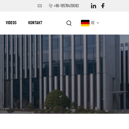
+86-18576439082
VIDEOS
KONTAKT
DE