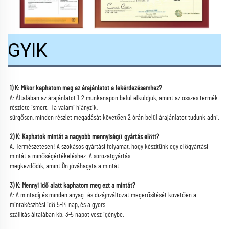
GYIK
1) K: Mikor kaphatom meg az árajánlatot a lekérdezésemhez? 
A: Általában az árajánlatot 1-2 munkanapon belül elküldjük, amint az összes termék 
részlete ismert. Ha valami hiányzik, 
sürgősen, minden részlet megadását követően 2 órán belül árajánlatot tudunk adni. 
2) K: Kaphatok mintát a nagyobb mennyiségű gyártás előtt? 
A: Természetesen! A szokásos gyártási folyamat, hogy készítünk egy előgyártási 
mintát a minőségértékeléshez. A sorozatgyártás 
megkezdődik, amint Ön jóváhagyta a mintát. 
3) K: Mennyi idő alatt kaphatom meg ezt a mintát? 
A: A mintadíj és minden anyag- és dizájnváltozat megerősítését követően a 
mintakészítési idő 5-14 nap, és a gyors 
szállítás általában kb. 3-5 napot vesz igénybe. 