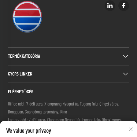
TERMÉKKATEGÓRIA
GYORS LINKEK
ELÉRHETŐSÉG
Office add : 7. déli utca, Xiangmang Nyugati út, Fugang falu, Qingxi város,
Dongguan, Guangdong tartomány, Kína
Factory add : 7. déli utca, Xiangmang Nyugati út, Fugang falu, Qingxi város,
Dongguan város, Guangdong tartomány, Kína.
We value your privacy
E-mail:
[email protected]