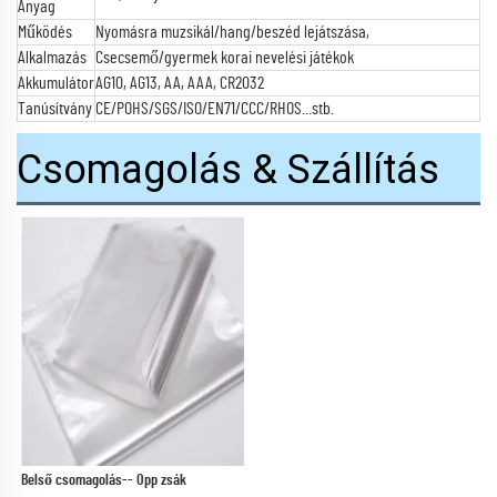
Anyag
Működés
Nyomásra muzsikál/hang/beszéd lejátszása,
Alkalmazás
Csecsemő/gyermek korai nevelési játékok
Akkumulátor
AG10, AG13, AA, AAA, CR2032
Tanúsítvány
CE/POHS/SGS/ISO/EN71/CCC/RHOS...stb.
Csomagolás & Szállítás
Belső csomagolás-- 
Opp zsák 