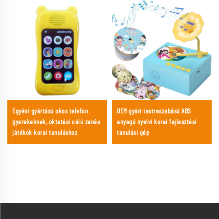
Egyéni gyártású okos telefon
OEM gyári testreszabású ABS
gyerekeknek, oktatási célú zenés
anyagú nyelvi korai fejlesztési
játékok korai tanuláshoz
tanulási gép