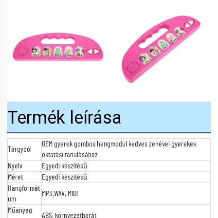
Termék leírása
OEM gyerek gombos hangmodul kedves zenével gyerekek
Tárgyból
oktatási tanulásához
Nyelv
Egyedi készítésű
Méret
Egyedi készítésű
Hangformát
MP3,WAV, MIDI
um
Műanyag
ABS, környezetbarát