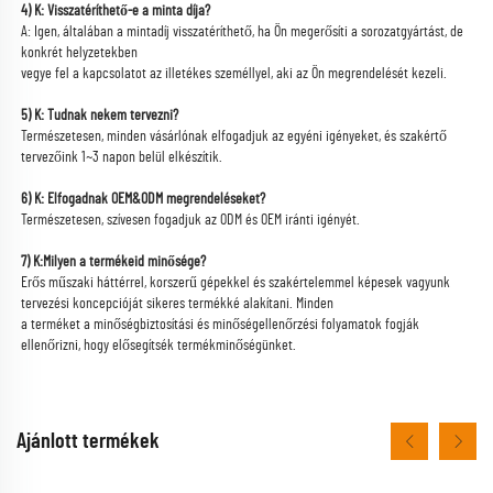
4) K: Visszatéríthető-e a minta díja? 
A: Igen, általában a mintadíj visszatéríthető, ha Ön megerősíti a sorozatgyártást, de 
konkrét helyzetekben 
vegye fel a kapcsolatot az illetékes személlyel, aki az Ön megrendelését kezeli. 
5) K: Tudnak nekem tervezni? 
Természetesen, minden vásárlónak elfogadjuk az egyéni igényeket, és szakértő 
tervezőink 1~3 napon belül elkészítik. 
6) K: Elfogadnak OEM&ODM megrendeléseket? 
Természetesen, szívesen fogadjuk az ODM és OEM iránti igényét. 
7) K:Milyen a termékeid minősége? 
Erős műszaki háttérrel, korszerű gépekkel és szakértelemmel képesek vagyunk 
tervezési koncepcióját sikeres termékké alakítani. Minden 
a terméket a minőségbiztosítási és minőségellenőrzési folyamatok fogják 
ellenőrizni, hogy elősegítsék termékminőségünket. 
Ajánlott termékek