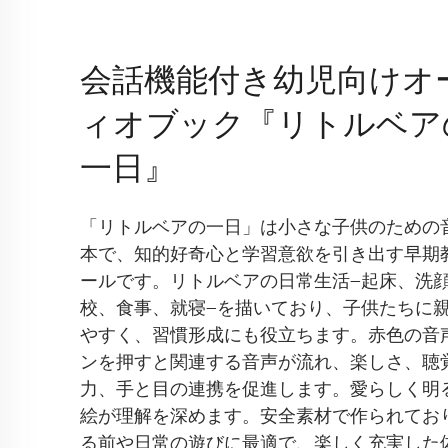
パンダ型知育音声おもち
携帯電話（6ヶ月〜3歳向
かわいいパンダのデザインで、赤ちゃんの注
く
12種類の楽しい効果音（動物、数字、音楽を
ボタンが光り、インタラクティブ性を高める
赤ちゃんの手と目を連携させ、聴覚認知とデ
教育を促進します
ABS安全素材、角の保護加工、小さな手でも握