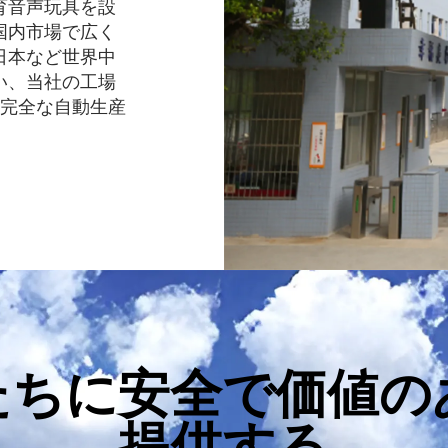
育音声玩具を設
国内市場で広く
日本など世界中
い、当社の工場
は完全な自動生産
たちに安全で価値の
提供する