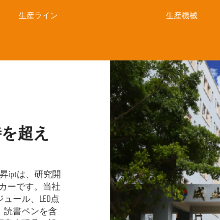
生産ライン
生産機械
待を超え
昇iptは、研究開
ーカーです。当社
ュール、LED点
、読書ペンを含