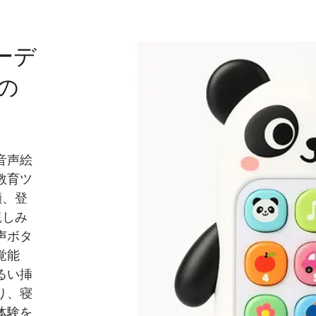
ゃ
け）
意を引
含む）
ジタル
りやす