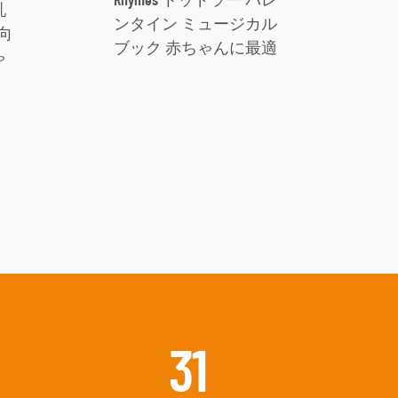
Rhymes トッドラー バレ
乳
ンタイン ミュージカル
向
ブック 赤ちゃんに最適
ゃ
59