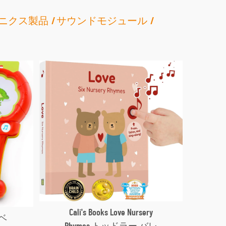
ニクス製品
サウンドモジュール
T
Be
覚
Cali's Books Love Nursery
ベ