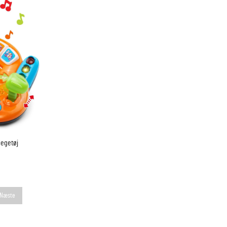
legetøj
Næste