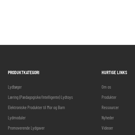
PRODUKTKATEGORI
HURTIGE LINKS
Lydbøger
Om os
Læring (Pædagogiske/Intelligente) Lydtoys
Produkter
Elektroniske Produkter til Mor og Barn
Ressourcer
Lydmoduler
Nyheder
Promoverende Lydgaver
Videoer