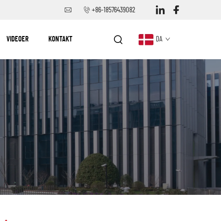
+86-18576439082
VIDEOER
KONTAKT
DA