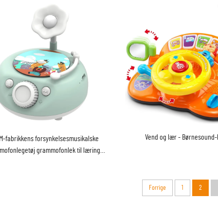
Vend og lær - Børnesound-
M-fabrikkens forsynkelsesmusikalske
ofonlegetøj grammofonlek til lærings-
og legetøjsmaskiner
Forrige
1
2