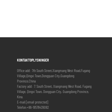
KONTAKTOPLYSNINGER
Office add : 7th South Street,Xiangmang West Road,Fugang
Village,Qingxi Town,Dongguan City,Guangdong
Province,China
Factory add : 7. South Street, Xiangmang West Road, Fugang
Village, Qingxi Town, Dongguan City, Guangdong Province,
Kina.
E-mail:
[email protected]
Telefon:
+86-18576439082