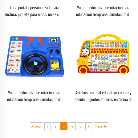
Lupa portátil personalizada para
Volante educativo de rotación para
lectura, juguete para niños, unisex, de
educación temprana, simulación de
mano, interactiva con música e
conducción para niños, juguete portátil
idiomas
con volante
Volante educativo de rotación para
Autobús musical educativo con luz y
educación temprana, simulación de
sonido, juguetes sonoros en forma de
conducción para niños, juguete portátil
coche para niños
con volante y sonido
Anterior
1
2
3
4
5
6
Siguiente