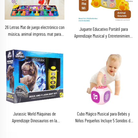
26 Letras Mat de juego electrónico con
Juguete Educativo Portátil para
música, animal impreso, mat para
Aprendizaje Musical y Entretenimiento
bebé, piano mat, teclado musical,
para Edades de 6 Meses a 4 Años
juguetes educativos, regalos para
Incluye Pilas
niños y niñas de 1 a 3 años
Jurassic World Máquinas de
Cubo Mágico Musical para Bebés y
Aprendizaje Dinosaurios en la
Niños Pequeños Incluye 5 Sonidos de
Oscuridad Libro Sonoro con Linterna
Instrumentos 8 Canciones de Mozart y
Juguete
Luces