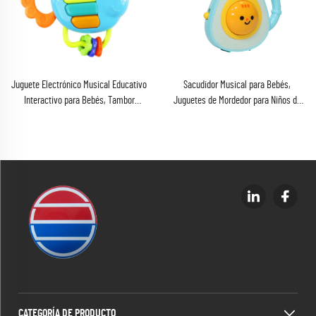
Juguete Electrónico Musical Educativo
Sacudidor Musical para Bebés,
Interactivo para Bebés, Tambor
Juguetes de Mordedor para Niños de
Luminoso para el Desarrollo Manual
6-12-18 Meses y Niños Pequeños,
Temprano con Luces y Sonidos
Juguetes Sensoriales Luminosos y
Masticables, Regalos para Niños y
Niñas
CATEGORÍA DE PRODUCTO