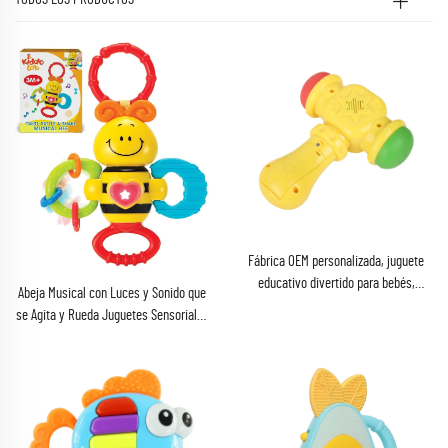
Fábrica OEM personalizada, juguete
educativo divertido para bebés,
Abeja Musical con Luces y Sonido que
unisex, martillo para niños pequeños
se Agita y Rueda Juguetes Sensoriales
con función de aprendizaje de idiomas,
para Morder y Aliviar la Dentición
luces y música
Infantil