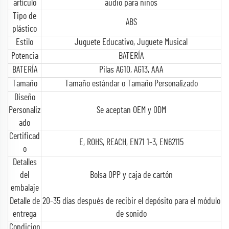
artículo
audio para niños
Tipo de
ABS
plástico
Estilo
Juguete Educativo, Juguete Musical
Potencia
BATERÍA
BATERÍA
Pilas AG10, AG13, AAA
Tamaño
Tamaño estándar o Tamaño Personalizado
Diseño
Personaliz
Se aceptan OEM y ODM
ado
Certificad
E, ROHS, REACH, EN71 1-3, EN62115
o
Detalles
del
Bolsa OPP y caja de cartón
embalaje
Detalle de
20-35 días después de recibir el depósito para el módulo
entrega
de sonido
Condicion