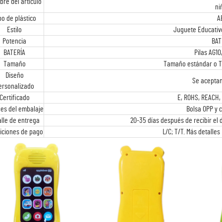
re del artículo
ni
po de plástico
A
Estilo
Juguete Educativ
Potencia
BAT
BATERÍA
Pilas AG10
Tamaño
Tamaño estándar o 
Diseño
Se acepta
ersonalizado
Certificado
E, ROHS, REACH, 
les del embalaje
Bolsa OPP y 
alle de entrega
20-35 días después de recibir el
iciones de pago
L/C; T/T. Más detalle