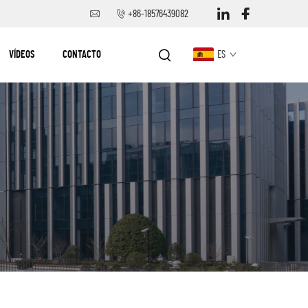
+86-18576439082
VÍDEOS
CONTACTO
ES