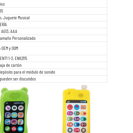
ños
BS
o, Juguete Musical
ERÍA
, AG13, AAA
Tamaño Personalizado
n OEM y ODM
EN71 1-3, EN62115
caja de cartón
 depósito para el módulo de sonido
s pueden ser discutidos