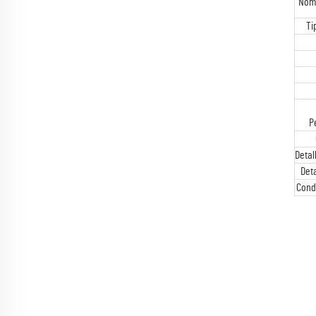
Nomb
Ti
P
Detal
Det
Cond