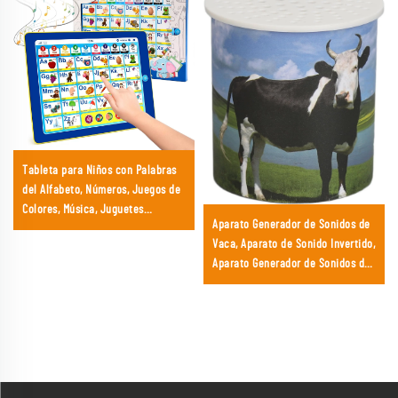
Tableta para Niños con Palabras
del Alfabeto, Números, Juegos de
Colores, Música, Juguetes
Aparato Generador de Sonidos de
Electrónicos Educativos e
Vaca, Aparato de Sonido Invertido,
Interactivos que Hacen Divertido
Aparato Generador de Sonidos de
el Aprendizaje
Vaca Divertido