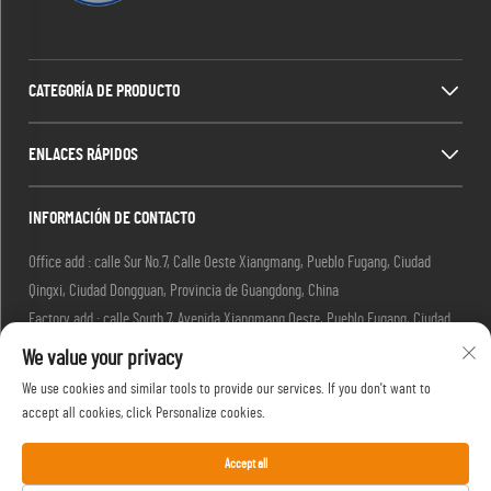
CATEGORÍA DE PRODUCTO
ENLACES RÁPIDOS
INFORMACIÓN DE CONTACTO
Office add : calle Sur No.7, Calle Oeste Xiangmang, Pueblo Fugang, Ciudad
Qingxi, Ciudad Dongguan, Provincia de Guangdong, China
Factory add : calle South 7, Avenida Xiangmang Oeste, Pueblo Fugang, Ciudad
Qingxi, Ciudad Dongguan, Provincia de Guangdong, China.
We value your privacy
Correo electrónico:
[email protected]
We use cookies and similar tools to provide our services. If you don't want to
Tel.:
+86-18576439082
accept all cookies, click Personalize cookies.
Accept all