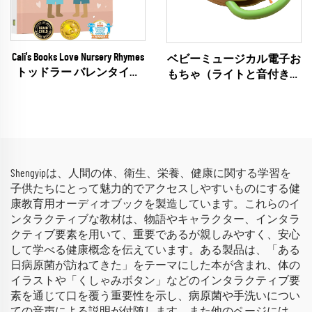
Cali's Books Love Nursery Rhymes
ベビーミュージカル電子お
トッドラー バレンタイン
もちゃ（ライトと音付き）
ミュージカルブック 赤ち
ライトアップ太鼓のおもち
ゃんに最適
ゃ 赤ちゃんの手の早期発
達用
Shengyipは、人間の体、衛生、栄養、健康に関する学習を
子供たちにとって魅力的でアクセスしやすいものにする健
康教育用オーディオブックを製造しています。これらのイ
ンタラクティブな教材は、物語やキャラクター、インタラ
クティブ要素を用いて、重要であるが親しみやすく、安心
して学べる健康概念を伝えています。ある製品は、「ある
日病原菌が訪ねてきた」をテーマにした本が含まれ、体の
イラストや「くしゃみボタン」などのインタラクティブ要
素を通じて口を覆う重要性を示し、病原菌や手洗いについ
ての音声による説明が付随します。また他のページには