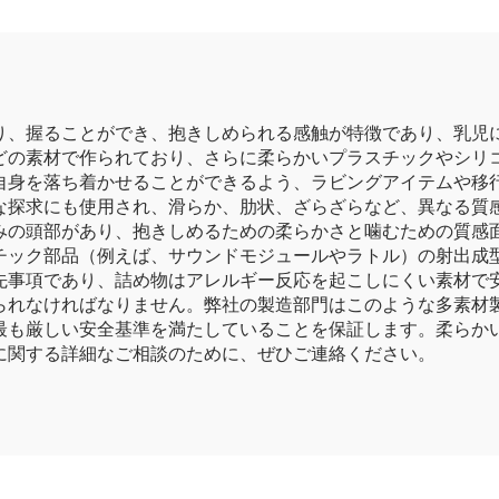
り、握ることができ、抱きしめられる感触が特徴であり、乳児
どの素材で作られており、さらに柔らかいプラスチックやシリ
自身を落ち着かせることができるよう、ラビングアイテムや移
な探求にも使用され、滑らか、肋状、ざらざらなど、異なる質感
みの頭部があり、抱きしめるための柔らかさと噛むための質感
チック部品（例えば、サウンドモジュールやラトル）の射出成
先事項であり、詰め物はアレルギー反応を起こしにくい素材で
られなければなりません。弊社の製造部門はこのような多素材
最も厳しい安全基準を満たしていることを保証します。柔らか
に関する詳細なご相談のために、ぜひご連絡ください。