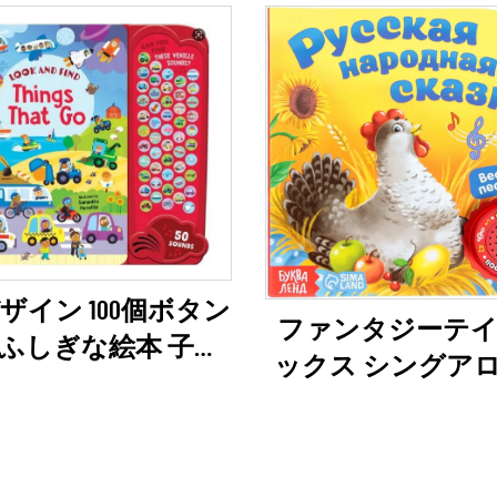
デザイン 100個ボタン
ファンタジーテ
ふしぎな絵本 子供
ックス シングア
卸売 サウンドモジ
ベビーサウンド
ュール絵本