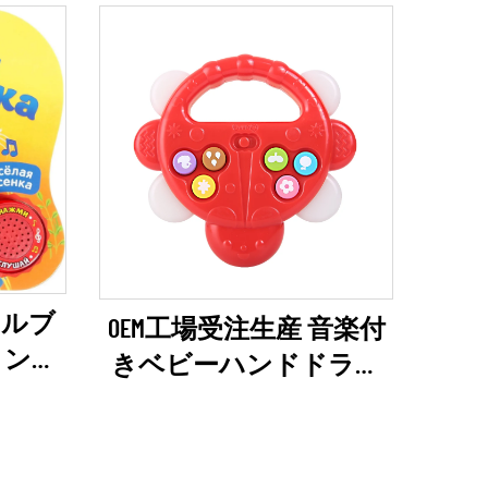
イルブ
OEM工場受注生産 音楽付
ロング
きベビーハンドドラム
ブック
パッドマシン 教育玩具
（プッシュボタン式）