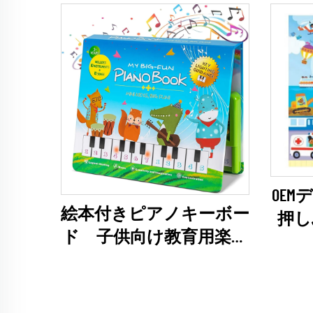
OEM
絵本付きピアノキーボー
押し
ド 子供向け教育用楽器
向け
玩具