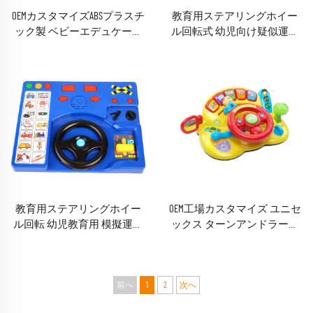
OEMカスタマイズABSプラスチ
教育用ステアリングホイー
ック製 ベビーエデュケーシ
ル回転式 幼児向け疑似運転
ョナルクロック玩具 子ども
体験ポータブルステアリン
用 時間認識教育玩具 教育玩
グホイール玩具
具
教育用ステアリングホイー
OEM工場カスタマイズ ユニセ
ル回転 幼児教育用 模擬運転
ックス ターンアンドラーン
ポータブルハンドル音付き
ドライバーミュージカルト
玩具
イ ベビーファン向け
前へ
1
2
次へ