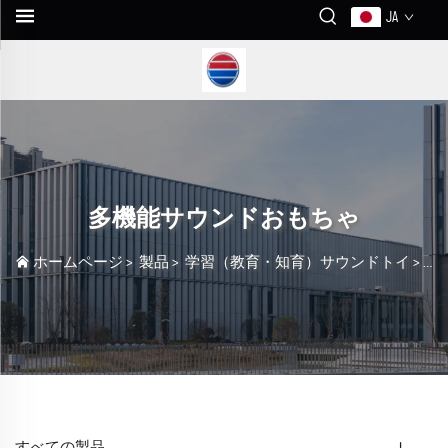
JA
多機能サウンドおもちゃ
ホームページ
>
製品
>
学習（教育・知育）サウンドトイ
>
多
すべての製品