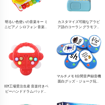
明るい色使いの音楽キー ミ
カスタマイズ可能なアラビ
ニピアノ シロフォン 音楽遊
ア語のコーラン グラモフォ
びセット
ンレコード ミュージックプ
レーヤー イスラム教の音楽
玩具 子供の早期教育用
マルチメモ 6分間音声録音機
面白グッズ・ジョーク玩具
OEM工場受注生産 音楽付きベ
ボイスレコーダー 簡易録音
ビーハンドドラムパッドマ
タイプ
シン 教育玩具（プッシュボ
タン式）