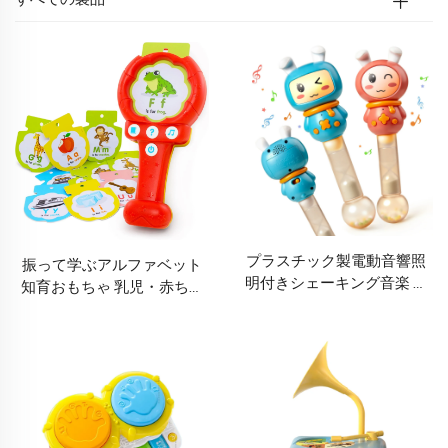
プラスチック製電動音響照
振って学ぶアルファベット
明付きシェーキング音楽 ベ
知育おもちゃ 乳児・赤ちゃ
ビーラトル スリープソウザ
ん・子供向け 音が出るおも
ー玩具
ちゃ