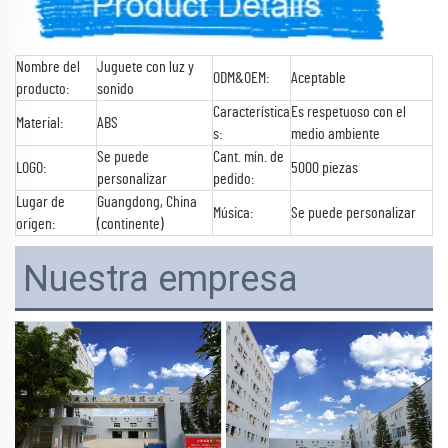
Nombre del
Juguete con luz y
ODM&OEM:
Aceptable
producto:
sonido
Característica
Es respetuoso con el
Material:
ABS
s:
medio ambiente
Se puede
Cant. mín. de
LOGO:
5000 piezas
personalizar
pedido:
Lugar de
Guangdong, China
Música:
Se puede personalizar
origen:
(continente)
Nuestra empresa