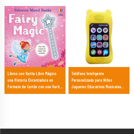
Libros con Varita Libro Mágico
Teléfono Inteligente
una Historia Encantadora en
Personalizado para Niños
Formato de Cartón con una Varita
Juguetes Educativos Musicales
Mágica
para Aprendizaje Temprano