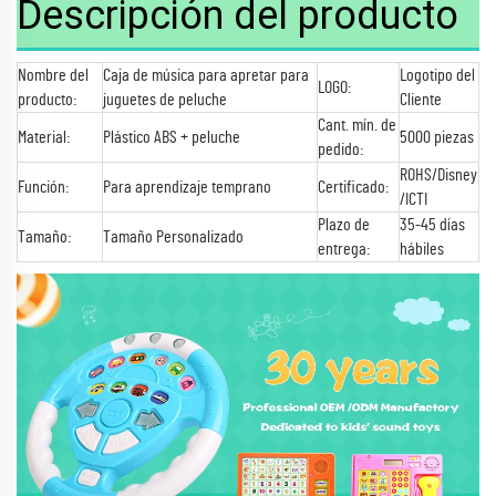
Descripción del producto
Nombre del
Caja de música para apretar para
Logotipo del
LOGO:
producto:
juguetes de peluche
Cliente
Cant. mín. de
Material:
Plástico ABS + peluche
5000 piezas
pedido:
ROHS/Disney
Función:
Para aprendizaje temprano
Certificado:
/ICTI
Plazo de
35-45 días
Tamaño:
Tamaño Personalizado
entrega:
hábiles