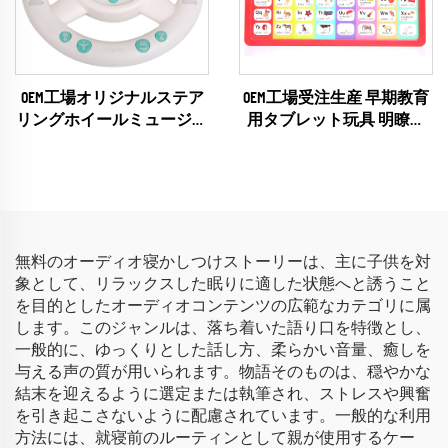
OEM工場オリジナルステア
OEM工場受注生産 早期教育
リングホイールミュージカ
用タブレット玩具 明瞭な
ル＆ライト付き幼児用玩具
音声教材 カスタマイズ言
語 学習機
無料のオーディオ寝かしつけストーリーは、主に子供を対
象として、リラックスした眠りに適した状態へと誘うこと
を目的としたオーディオコンテンツの広範なカテゴリに属
します。このジャンルは、落ち着いた語り口を特徴とし、
一般的に、ゆっくりとした話し方、柔らかい音量、癒しを
与える声の質が用いられます。物語そのものは、穏やかな
結末を迎えるように選定または執筆され、ストレスや興奮
を引き起こさないように配慮されています。一般的な利用
方法には、就寝前のルーティンとして親が使用するケー