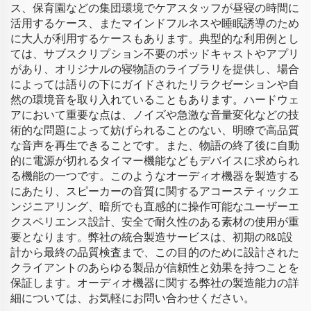
ス、保育園などの集団環境でケアスタッフが昼寝の時間に
活用するケース、またマインドフルネスや睡眠誘導のため
に大人が利用するケースもあります。典型的な利用例とし
ては、サブスクリプション不要のポッドキャストやアプリ
があり、オリジナルの寝物語のライブラリを提供し、場合
によっては語りの下にガイドされたリラクゼーションや自
然の環境音を取り入れていることもあります。ハードウェ
アにおいて重要な点は、ノイズや急激な音量変化などの技
術的な問題によって妨げられることのない、明瞭で高品質
な音声を再生できることです。また、物語の終了後に自動
的に電源が切れるタイマー機能などもデバイスに求められ
る機能の一つです。このようなオーディオ機器を製造する
にあたり、スピーカーの音質に関するアコースティックエ
ンジニアリング、暗所でも直感的に操作可能なユーザーエ
クスペリエンス設計、安全で耐久性のある素材の使用が重
要となります。弊社の統合製造サービスは、初期のR&D設
計から最終の品質検査まで、この目的のために設計された
クライアントのあらゆる製品が信頼性と効果を持つことを
保証します。オーディオ機器に関する弊社の製造能力の詳
細については、お気軽にお問い合わせください。