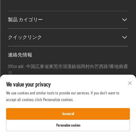
製品 カイゴリー
クイックリンク
連絡先情報
Office add : 中国広東省東莞市清溪鎮福岡村向芒西路7番地南通
り
Factory add : 中国広東省東莞市清溪鎮福岡村向塘西路香南7丁
We value your privacy
目
メール:
[email protected]
We use cookies and similar tools to provide our services. If you don't want to
連絡先:
+86-18576439082
accept all cookies, click Personalize cookies.
Accept all
著作権 © 2025 Shingyip Gifts (Dongguan) Company Ltd -
プライバシーポ
Personalize cookies
リシー