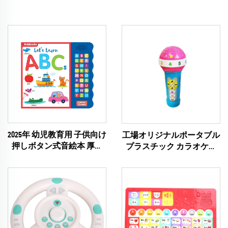
2025年 幼児教育用 子供向け
工場オリジナルポータブル
押しボタン式音絵本 厚紙
プラスチック カラオケマ
製絵本 印刷教材 知育玩具
イク 子供用音楽学習機 ベ
ビートイ