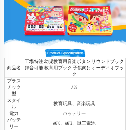
工場特注 幼児教育用音楽ボタン サウンドブック
商品名
録音可能 教育用ブック 子供向けオーディオブッ
ク
プラス
チック
ABS
型
スタイ
教育玩具、音楽玩具
ル
電力
バッテリー
バッテ
AG10、AG13、単三電池
リー