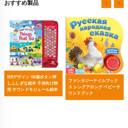
おすすめ製品
OEMデザイン 100個ボタン押
ファンタジーテイルブック
しふしぎな絵本 子供向け卸
ス シングアロング ベビーサ
売 サウンドモジュール絵本
ウンドブック