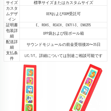
サイズ
標準サイズまたはカスタムサイズ
カスタ
ムデザ
OEMおよびODM受託可
イン
証明書
E、ROHS、REACH、EN71 1-3、EN62115
包装詳
OPP袋および段ボール箱
細
配送詳
サウンドモジュールの前金受領後20〜35日
細
支払条
L/C; T/T。詳細については別途ご相談可能です
件