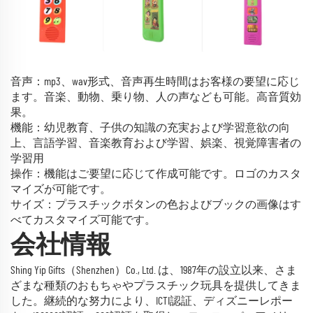
音声：mp3、wav形式、音声再生時間はお客様の要望に応じ
ます。音楽、動物、乗り物、人の声なども可能。高音質効
果。
機能：幼児教育、子供の知識の充実および学習意欲の向
上、言語学習、音楽教育および学習、娯楽、視覚障害者の
学習用
操作：機能はご要望に応じて作成可能です。ロゴのカスタ
マイズが可能です。
サイズ：プラスチックボタンの色およびブックの画像はす
べてカスタマイズ可能です。
会社情報
Shing Yip Gifts（Shenzhen）Co., Ltd. は、1987年の設立以来、さま
ざまな種類のおもちゃやプラスチック玩具を提供してきま
した。継続的な努力により、ICTI認証、ディズニーレポー