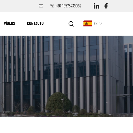
+86-18576439082
VÍDEOS
CONTACTO
ES