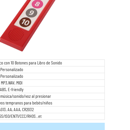
co con 10 Botones para Libro de Sonido
Personalizado
Personalizado
MP3,WAV, MIDI
ABS, E-friendly
música/sonido/voz al presionar
vos tempranos para bebés/niños
AG13, AA, AAA, CR2032
S/ISO/EN71/CCC/RHOS...et