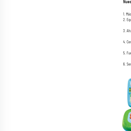
Nues
1. Má
2. Eq
3. Al
4. Ce
5. Fu
6. Se