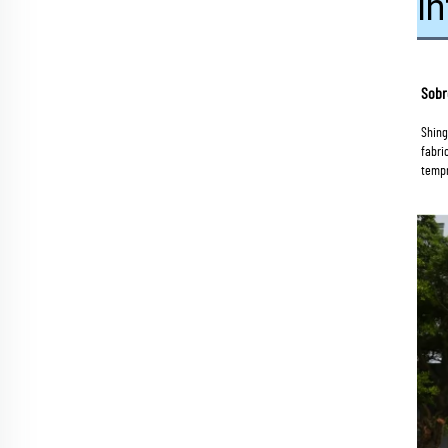
I
Sobr
Shing
fabri
tempr